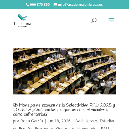
666 875 860
info@academialallibreta.es
📚 Modelos de examen de la Selectividad PAU 2025 y
2026: 💡 ¿Qué son las preguntas competenciales y
cómo enfrentarlas?
por
Rosa García
|
Jun 18, 2026
|
Bachillerato
,
Estudiar
en España
,
Exámenes
,
Generales
,
Novedades
,
PAU
,