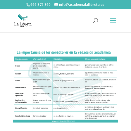
666 875 860
info@academialallibreta.es