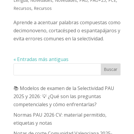
Lengua
,
Novedades
,
Novedades
,
PAU
,
PAU+25
,
PCE
,
Recursos
,
Recursos
Aprende a acentuar palabras compuestas como
decimonoveno, cortacésped o espantapájaros y
evita errores comunes en la selectividad.
« Entradas más antiguas
Buscar
📚 Modelos de examen de la Selectividad PAU
2025 y 2026: 💡 ¿Qué son las preguntas
competenciales y cómo enfrentarlas?
Normas PAU 2026 CV: material permitido,
etiquetas y notas
Notas de corte Comunidad Valenciana 2025-