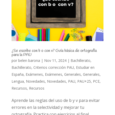
¿Se escribe con b o con v? Guía básica de ortografía
para la PAU
por
belen barona
|
Nov 11, 2024
|
Bachillerato
,
Bachillerato
,
Criterios corrección PAU
,
Estudiar en
España
,
Exámenes
,
Exámenes
,
Generales
,
Generales
,
Lengua
,
Novedades
,
Novedades
,
PAU
,
PAU+25
,
PCE
,
Recursos
,
Recursos
Aprende las reglas del uso de b y v para evitar
errores en la selectividad y mejorar tu
ortografía. Practica con ejercicios al final.