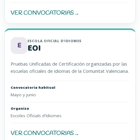
VER CONVOCATORIAS
→
JQCV (SE ABRE EN UNA PESTAÑA NUEVA)
ESCOLA OFICIAL D'IDIOMES
E
EOI
Pruebas Unificadas de Certificación organizadas por las
escuelas oficiales de idiomas de la Comunitat Valenciana.
Convocatoria habitual
Mayo y junio
Organiza
Escoles Oficials d'Idiomes
VER CONVOCATORIAS
→
EOI (SE ABRE EN UNA PESTAÑA NUEVA)