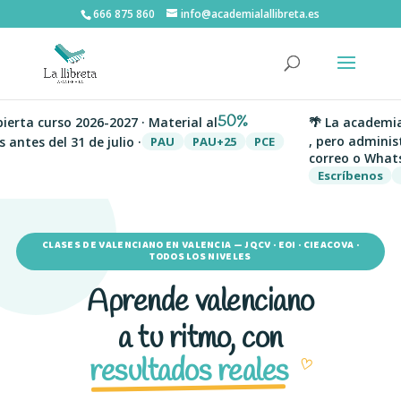
666 875 860
info@academialallibreta.es
50%
erta curso 2026-2027 · Material al
🌴 La academia 
, pero administ
antes del 31 de julio ·
PAU
PAU+25
PCE
correo o WhatsA
Escríbenos
W
CLASES DE VALENCIANO EN VALENCIA — JQCV · EOI · CIEACOVA ·
TODOS LOS NIVELES
Aprende valenciano
a tu ritmo, con
resultados reales
♡