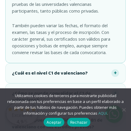
pruebas de las universidades valencianas
participantes, tanto públicas como privadas.
También pueden variar las fechas, el formato del
examen, las tasas y el proceso de inscripción. Con
carácter general, sus certificados son válidos para
oposiciones y bolsas de empleo, aunque siempre
conviene revisar las bases de cada convocatoria.
¿Cuál es el nivel C1 de valenciano?
¿Cómo se puede convalidar el C1 de
Utilizamos cookies de terceros para mostrarte publicidad
valenciano?
relacionada con tus preferencias en base a un perfil elaborado a
partir de tus hábitos de navegación. Puedes obtener más
información y configurar tus preferencias
AQUí
.
Excelente
¿Cómo se puede convalidar el nivel B1 de
4,9
/5
Aceptar
Rechazar
valenciano con mis estudios previos?