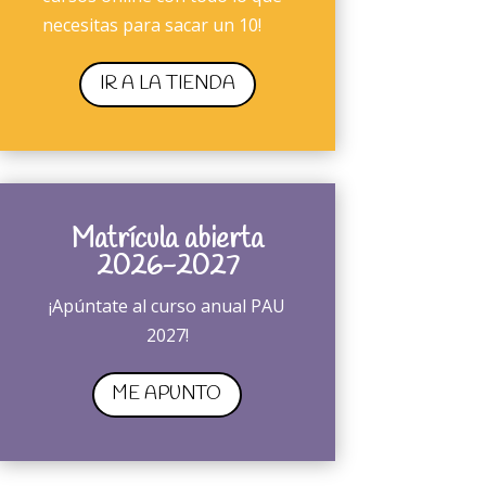
necesitas para sacar un 10!
IR A LA TIENDA
Matrícula abierta
2026-2027
¡Apúntate al curso anual PAU
2027!
ME APUNTO