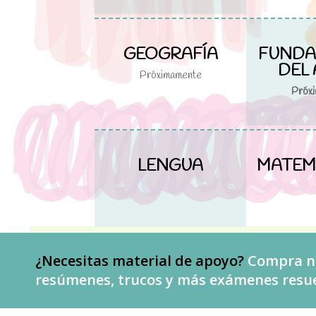
GEOGRAFÍA
FUND
DEL 
Próximamente
Próx
LENGUA
MATEMÁ
¿Necesitas material de apoyo?
Compra nu
resúmenes, trucos y más exámenes resuel