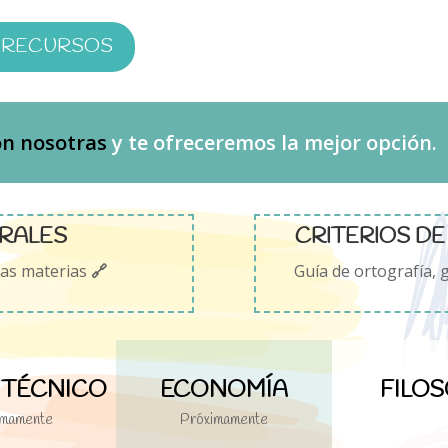
 RECURSOS
on nosotras
y te ofreceremos la mejor opción.
RALES
CRITERIOS D
las materias
🔗
Guía de ortografía, 
 TÉCNICO
ECONOMÍA
FILOS
imamente
Próximamente