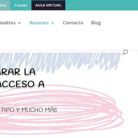
paña
Tienda
AULA VIRTUAL
sueltos
Recursos
Contacto
Blog
agosto
🌴 La academia cierra en
, pero administración 
PAGS
rar la
acceso a
 tipo y mucho más