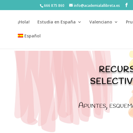
666 875 860
info@academialallibreta.es
¡Hola!
Estudia en España
Valenciano
Pru
Español
5
💛 Matrícula abierta curso 2026-2027 · Material al
recur
selecti
Apuntes, esquema