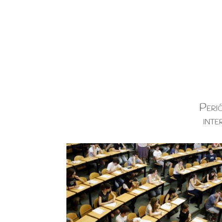
Perió
inte