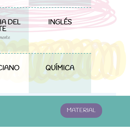
IA DEL
INGLÉS
TE
mente
CIANO
QUÍMICA
MATERIAL