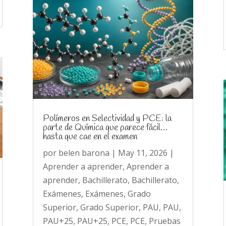
Polímeros en Selectividad y PCE: la
parte de Química que parece fácil…
hasta que cae en el examen
por
belen barona
|
May 11, 2026
|
Aprender a aprender
,
Aprender a
aprender
,
Bachillerato
,
Bachillerato
,
Exámenes
,
Exámenes
,
Grado
Superior
,
Grado Superior
,
PAU
,
PAU
,
PAU+25
,
PAU+25
,
PCE
,
PCE
,
Pruebas