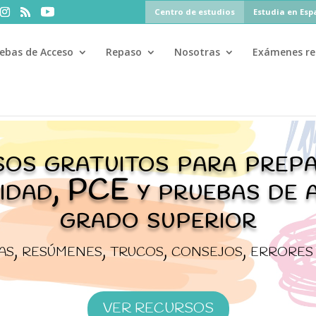
Centro de estudios
Estudia en Es
ebas de Acceso
Repaso
Nosotras
Exámenes re
0%
si te matriculas antes del 31 de julio ·
PAU
PAU+25
PCE
sos gratuitos para prepa
vidad, PCE y pruebas de 
grado superior
s, resúmenes, trucos, consejos, errores
VER RECURSOS