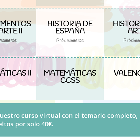
AMENTOS
HISTORIA DE
HISTOR
ARTE II
ESPAÑA
AR
imamente
Próximamente
Próxima
TICAS II
MATEMÁTICAS
VALEN
CCSS
estro curso virtual con el temario completo,
tos por solo 40€.