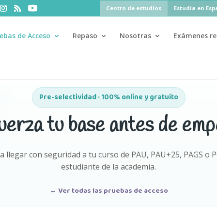
Centro de estudios
Estudia en Es
ebas de Acceso
Repaso
Nosotras
Exámenes re
0%
si te matriculas antes del 31 de julio ·
PAU
PAU+25
PCE
Pre-selectividad · 100% online y gratuito
uerza tu base antes de emp
a llegar con seguridad a tu curso de PAU, PAU+25, PAGS o PCE
estudiante de la academia.
← Ver todas las pruebas de acceso