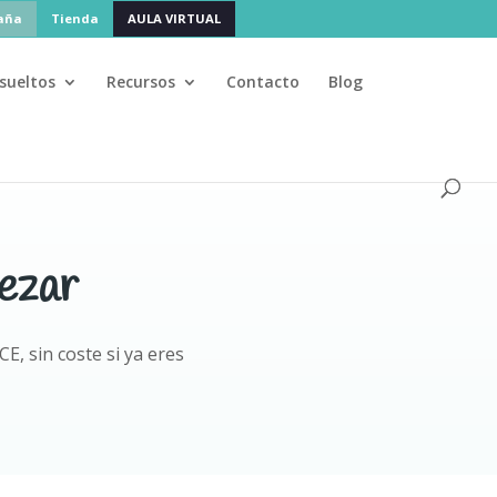
paña
Tienda
AULA VIRTUAL
sueltos
Recursos
Contacto
Blog
agosto
🌴 La academia cierra en
, pero administración 
PAGS
ezar
, sin coste si ya eres