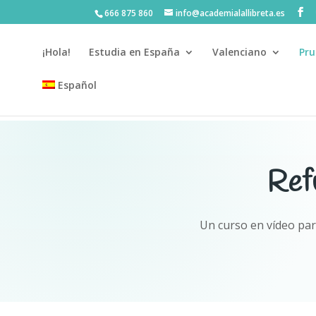
666 875 860
info@academialallibreta.es
¡Hola!
Estudia en España
Valenciano
Pru
Español
5
💛 Matrícula abierta curso 2026-2027 · Material al
Ref
Un curso en vídeo par