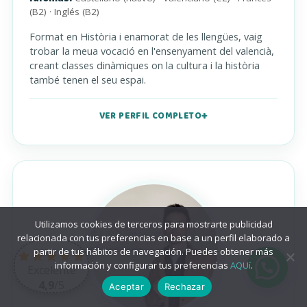
(B2) · Inglés (B2)
Format en Història i enamorat de les llengües, vaig
trobar la meua vocació en l'ensenyament del valencià,
creant classes dinàmiques on la cultura i la història
també tenen el seu espai.
VER PERFIL COMPLETO
Utilizamos cookies de terceros para mostrarte publicidad
relacionada con tus preferencias en base a un perfil elaborado a
partir de tus hábitos de navegación. Puedes obtener más
información y configurar tus preferencias
AQUí
.
Excelente
4,9
/5
Aceptar
Rechazar