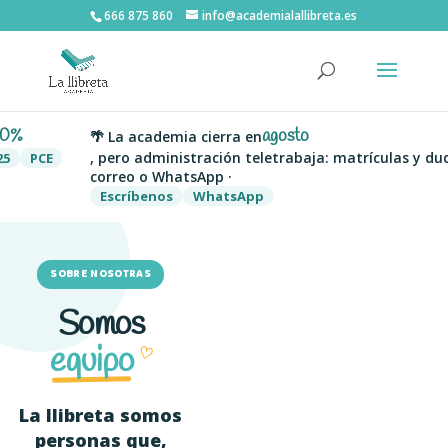
666 875 860
info@academialallibreta.es
agosto
🌴 La academia cierra en
, pero administración teletrabaja: matrículas y dudas 
PCE
correo o WhatsApp ·
Escríbenos
WhatsApp
SOBRE NOSOTRAS
Somos
equipo
♡
La llibreta somos
personas que,