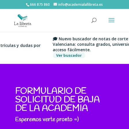
666 875 860
info@academialallibreta.es
🎓 Nuevo buscador de notas de corte 
Valenciana: consulta grados, universid
ículas y dudas por
acceso fácilmente.
Ver buscador
FORMULARIO DE
SOLICITUD DE BAJA
DE LA ACADEMIA
Esperemos verte pronto =)