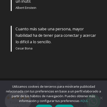
un inútil.
Albert Einstein
Cuanto más sabe una persona, mayor
habilidad ha de tener para conectar y acercar
lo difícil a lo sencillo.
Cesar Bona
Utilizamos cookies de terceros para mostrarte publicidad
relacionada con tus preferencias en base a un perfil elaborado a
Academia La llibreta. Gran Vía Fernando el
partir de tus hábitos de navegación. Puedes obtener más
Católico, 23. 46008. Valencia. 96 006 99 34-
información y configurar tus preferencias
AQUí
.
Excelente
666875860- info@academialallibreta.es
Aviso