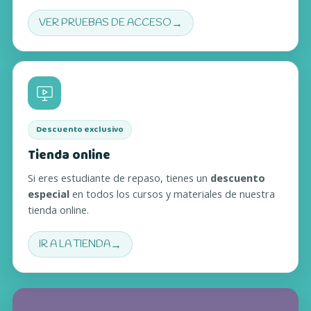
→
VER PRUEBAS DE ACCESO
(SE ABRE EN UNA PESTAÑA NUEVA)
Descuento exclusivo
Tienda online
Si eres estudiante de repaso, tienes un
descuento
especial
en todos los cursos y materiales de nuestra
tienda online.
→
IR A LA TIENDA
(SE ABRE EN UNA PESTAÑA NUEVA)