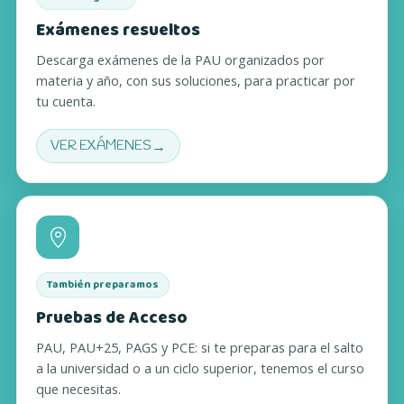
Exámenes resueltos
Descarga exámenes de la PAU organizados por
materia y año, con sus soluciones, para practicar por
tu cuenta.
→
VER EXÁMENES
(SE ABRE EN UNA PESTAÑA NUEVA)
También preparamos
Pruebas de Acceso
PAU, PAU+25, PAGS y PCE: si te preparas para el salto
a la universidad o a un ciclo superior, tenemos el curso
que necesitas.