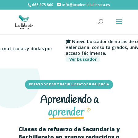
666 875 860
info@academialallibreta.es
🎓 Nuevo buscador de notas de cort
Valenciana: consulta grados, univer
atrículas y dudas por
acceso fácilmente.
Ver buscador
REPASO DE ESO Y BACHILLERATO EN VALENCIA
Aprendiendo a
aprender
♡
Clases de refuerzo de Secundaria y
Bachillerato en grupos reducidos o