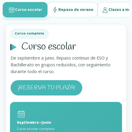
Curso escolar
Repaso de verano
Clases a me
Curso completo
Curso escolar
De septiembre a junio. Repaso continuo de ESO y
Bachillerato en grupos reducidos, con seguimiento
durante todo el curso.
¡RESERVA TU PLAZA!
Septiembre–junio
Curso escolar completo