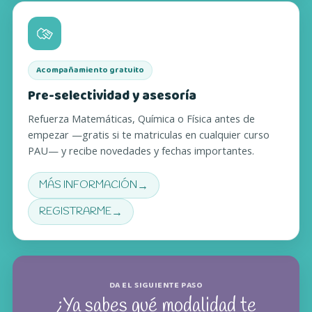
Acompañamiento gratuito
Pre-selectividad y asesoría
Refuerza Matemáticas, Química o Física antes de
empezar —gratis si te matriculas en cualquier curso
PAU— y recibe novedades y fechas importantes.
→
MÁS INFORMACIÓN
(SE ABRE EN UNA PESTAÑA NUEVA)
→
REGISTRARME
(SE ABRE EN UNA PESTAÑA NUEVA)
DA EL SIGUIENTE PASO
¿Ya sabes qué modalidad te