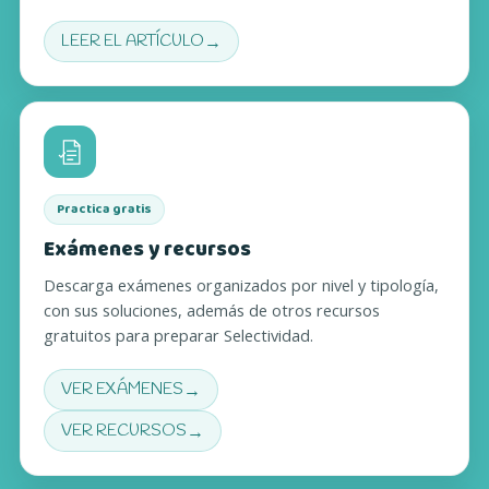
→
LEER EL ARTÍCULO
(SE ABRE EN UNA PESTAÑA NUEVA)
Practica gratis
Exámenes y recursos
Descarga exámenes organizados por nivel y tipología,
con sus soluciones, además de otros recursos
gratuitos para preparar Selectividad.
→
VER EXÁMENES
(SE ABRE EN UNA PESTAÑA NUEVA)
→
VER RECURSOS
(SE ABRE EN UNA PESTAÑA NUEVA)