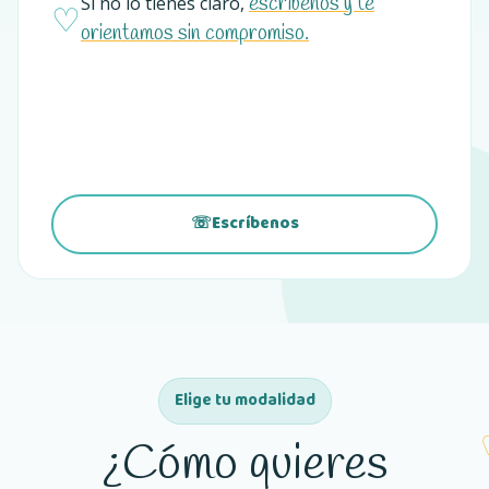
escríbenos y te
Si no lo tienes claro,
♡
orientamos sin compromiso.
☏
Escríbenos
(se abre en una pestaña nueva)
Elige tu modalidad
¿Cómo quieres