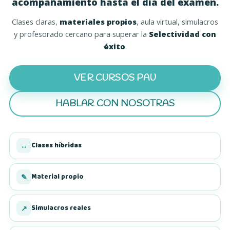
acompañamiento hasta el día del examen
.
Clases claras,
materiales propios
, aula virtual, simulacros
y profesorado cercano para superar la
Selectividad con
éxito
.
VER CURSOS PAU
HABLAR CON NOSOTRAS
(SE ABRE EN UNA PEST
Clases híbridas
↔
Material propio
✎
Simulacros reales
↗