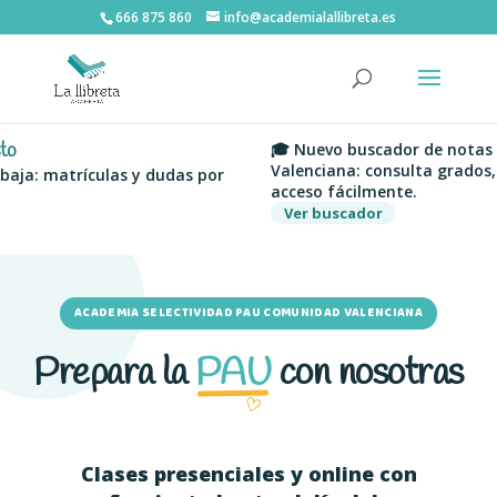
666 875 860
info@academialallibreta.es
🎓 Nuevo buscador de notas de c
Valenciana: consulta grados, univ
: matrículas y dudas por
acceso fácilmente.
Ver buscador
ACADEMIA SELECTIVIDAD PAU COMUNIDAD VALENCIANA
Prepara la
PAU
con nosotras
♡
Clases presenciales y online
con