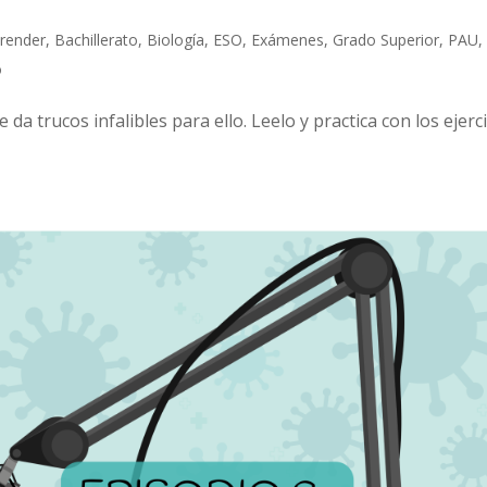
prender
,
Bachillerato
,
Biología
,
ESO
,
Exámenes
,
Grado Superior
,
PAU
,
o
e da trucos infalibles para ello. Leelo y practica con los ejerc