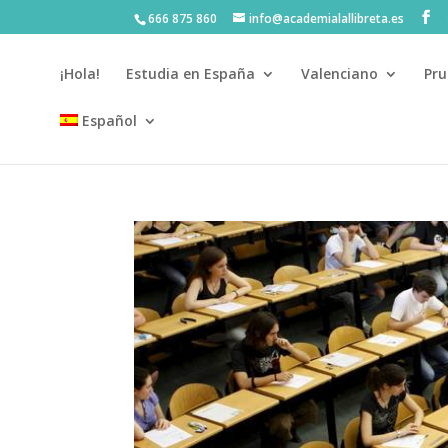
666 875 860
info@academialallibreta.es
¡Hola!
Estudia en España
Valenciano
Pru
Español