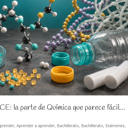
CE: la parte de Química que parece fácil…
aprender
,
Aprender a aprender
,
Bachillerato
,
Bachillerato
,
Exámenes
,