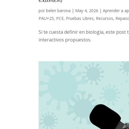
examen)
por
belen barona
|
May 4, 2026
|
Aprender a a
PAU+25
,
PCE
,
Pruebas Libres
,
Recursos
,
Repas
Si te cuesta definir en biología, este post t
interactivos propuestos.