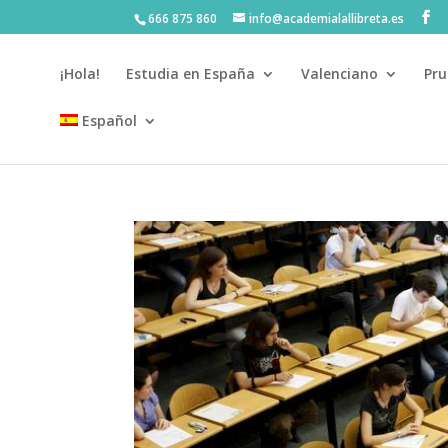
666 875 860
info@academialallibreta.es
¡Hola!
Estudia en España
Valenciano
Pru
Español