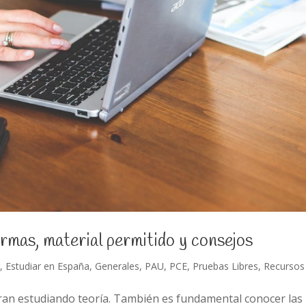
mas, material permitido y consejos
r
,
Estudiar en España
,
Generales
,
PAU
,
PCE
,
Pruebas Libres
,
Recursos
an estudiando teoría. También es fundamental conocer las