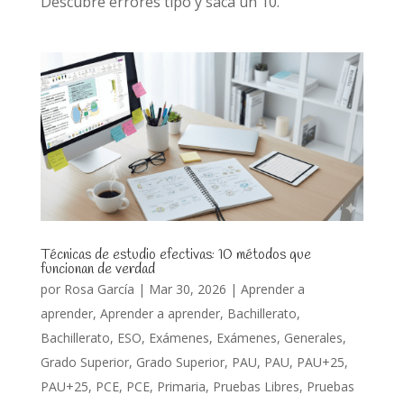
Descubre errores tipo y saca un 10.
Técnicas de estudio efectivas: 10 métodos que
funcionan de verdad
por
Rosa García
|
Mar 30, 2026
|
Aprender a
aprender
,
Aprender a aprender
,
Bachillerato
,
Bachillerato
,
ESO
,
Exámenes
,
Exámenes
,
Generales
,
Grado Superior
,
Grado Superior
,
PAU
,
PAU
,
PAU+25
,
PAU+25
,
PCE
,
PCE
,
Primaria
,
Pruebas Libres
,
Pruebas