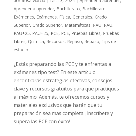
por
Rosa García
|
Dic 13, 2024
|
Aprender a aprender
,
Aprender a aprender
,
Bachillerato
,
Bachillerato
,
Exámenes
,
Exámenes
,
Física
,
Generales
,
Grado
Superior
,
Grado Superior
,
Matemáticas
,
PAU
,
PAU
,
PAU+25
,
PAU+25
,
PCE
,
PCE
,
Pruebas Libres
,
Pruebas
Libres
,
Química
,
Recursos
,
Repaso
,
Repaso
,
Tips de
estudio
¿Estás preparando las PCE y te enfrentas a
exámenes tipo test? En este artículo
encontrarás estrategias efectivas, consejos
clave y recursos gratuitos para que practiques
al máximo. Además, te ofrecemos cursos y
materiales exclusivos que harán que tu
preparación sea más completa. ¡Inscríbete y
supera las PCE con éxito!