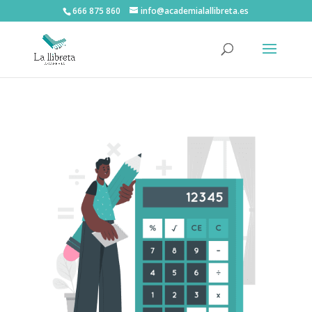
666 875 860
info@academialallibreta.es