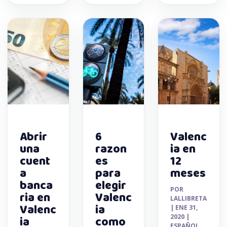
Abrir
6
Valenc
una
razon
ia en
cuent
es
12
a
para
meses
banca
elegir
POR
ria en
Valenc
LALLIBRETA
Valenc
ia
|
ENE 31,
2020
|
ia
como
ESPAÑOL
,