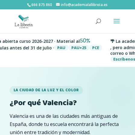
666 875 860
info@academialallibreta.es
50%
abierta curso 2026-2027 · Material al
🌴 La academ
, pero admini
as antes del 31 de julio ·
PAU
PAU+25
PCE
correo o Wha
Escríbenos
LA CIUDAD DE LA LUZ Y EL COLOR
¿Por qué Valencia?
Valencia es una de las ciudades más antiguas de
España, donde tu escuela encontrará la perfecta
unión entre tradición y modernidad.