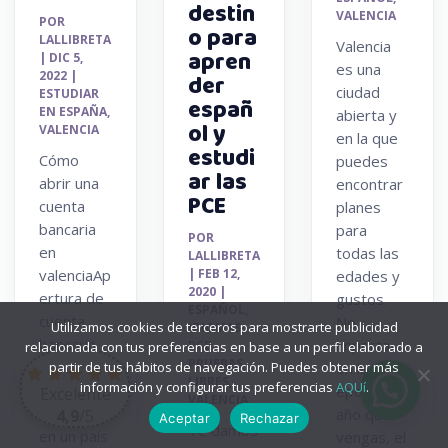
destin
VALENCIA
POR
o para
LALLIBRETA
Valencia
apren
|
DIC 5,
es una
2022
|
der
ciudad
ESTUDIAR
españ
EN ESPAÑA
,
abierta y
ol y
VALENCIA
en la que
estudi
Cómo
puedes
ar las
abrir una
encontrar
PCE
cuenta
planes
bancaria
para
POR
en
todas las
LALLIBRETA
valenciaAp
|
FEB 12,
edades y
2020
|
ertura de
gustos.
ESPAÑOL
,
cuenta
No
Utilizamos cookies de terceros para mostrarte publicidad
IDIOMAS
,
bancaria
importa
PCE
,
relacionada con tus preferencias en base a un perfil elaborado a
PRUEBAS
Abrir una
partir de tus hábitos de navegación. Puedes obtener más
en la
LIBRES
,
información y configurar tus preferencias
AQUí
.
cuenta
época del
Excelente
VALENCIA
bancaria
año que
4,9
/5
Aceptar
Rechazar
Te damos
en un país
vengas, el