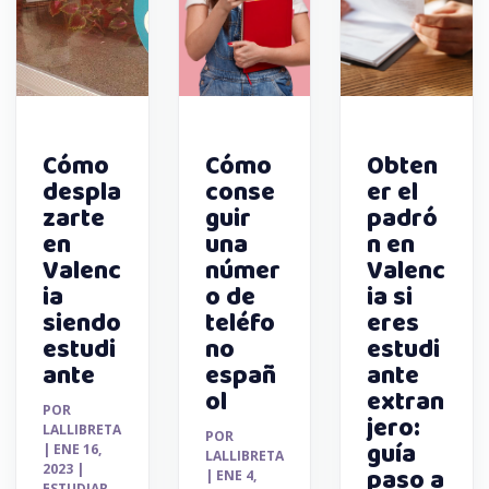
Cómo
Cómo
Obten
despla
conse
er el
zarte
guir
padró
en
una
n en
Valenc
númer
Valenc
ia
o de
ia si
siendo
teléfo
eres
estudi
no
estudi
ante
españ
ante
ol
extran
POR
jero:
LALLIBRETA
POR
guía
|
ENE 16,
LALLIBRETA
2023
|
paso a
|
ENE 4,
ESTUDIAR