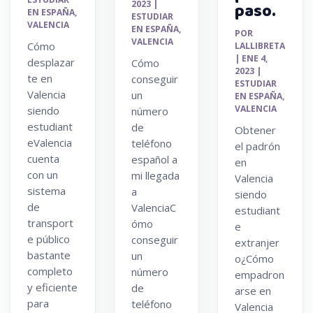
2023
|
paso.
EN ESPAÑA
,
ESTUDIAR
VALENCIA
EN ESPAÑA
,
POR
VALENCIA
Cómo
LALLIBRETA
|
ENE 4,
desplazar
Cómo
2023
|
te en
conseguir
ESTUDIAR
Valencia
un
EN ESPAÑA
,
VALENCIA
siendo
número
estudiant
de
Obtener
eValencia
teléfono
el padrón
cuenta
español a
en
con un
mi llegada
Valencia
sistema
a
siendo
de
ValenciaC
estudiant
transport
ómo
e
e público
conseguir
extranjer
bastante
un
o¿Cómo
completo
número
empadron
y eficiente
de
arse en
para
teléfono
Valencia