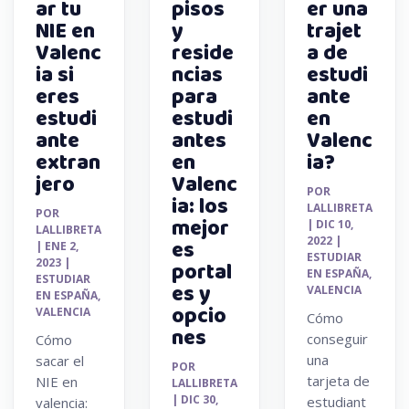
ar tu
pisos
er una
NIE en
y
trajet
Valenc
reside
a de
ia si
ncias
estudi
eres
para
ante
estudi
estudi
en
ante
antes
Valenc
extran
en
ia?
jero
Valenc
POR
ia: los
LALLIBRETA
POR
mejor
|
DIC 10,
LALLIBRETA
2022
|
es
|
ENE 2,
ESTUDIAR
2023
|
portal
EN ESPAÑA
,
ESTUDIAR
es y
VALENCIA
EN ESPAÑA
,
opcio
VALENCIA
Cómo
nes
conseguir
Cómo
una
sacar el
POR
tarjeta de
NIE en
LALLIBRETA
|
DIC 30,
estudiant
valencia: