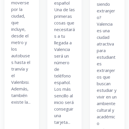
moverse
español
siendo
por la
Una de las
extranjer
ciudad,
primeras
o?
que
cosas que
Valencia
incluye,
necesitará
es una
desde el
s a tu
ciudad
metro y
llegada a
atractiva
los
Valencia
para
autobuse
será un
estudiant
s hasta el
número
es
tranvía y
de
extranjer
el
teléfono
os que
Valenbisi.
español.
buscan
Además,
Los más
estudiar y
también
sencillo al
vivir en un
existe la...
inicio será
ambiente
conseguir
cultural y
una
académic
tarjeta...
o