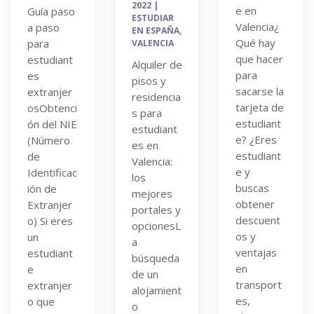
2022
|
e en
Guía paso
ESTUDIAR
Valencia¿
a paso
EN ESPAÑA
,
Qué hay
para
VALENCIA
que hacer
estudiant
Alquiler de
para
es
pisos y
sacarse la
extranjer
residencia
tarjeta de
osObtenci
s para
estudiant
ón del NIE
estudiant
e? ¿Eres
(Número
es en
estudiant
de
Valencia:
e y
Identificac
los
buscas
ión de
mejores
obtener
Extranjer
portales y
descuent
o) Si eres
opcionesL
os y
un
a
ventajas
estudiant
búsqueda
en
e
de un
transport
extranjer
alojamient
es,
o que
o