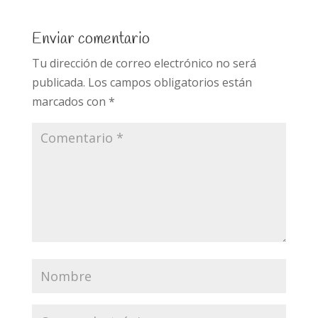
b
er
e
s
p
o
dI
A
ar
Enviar comentario
o
n
p
ti
Tu dirección de correo electrónico no será
k
p
r
publicada.
Los campos obligatorios están
marcados con
*