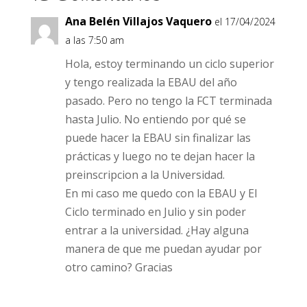
o
n
p
ti
Ana Belén Villajos Vaquero
el 17/04/2024
k
p
r
a las 7:50 am
Hola, estoy terminando un ciclo superior
y tengo realizada la EBAU del año
pasado. Pero no tengo la FCT terminada
hasta Julio. No entiendo por qué se
puede hacer la EBAU sin finalizar las
prácticas y luego no te dejan hacer la
preinscripcion a la Universidad.
En mi caso me quedo con la EBAU y El
Ciclo terminado en Julio y sin poder
entrar a la universidad. ¿Hay alguna
manera de que me puedan ayudar por
otro camino? Gracias