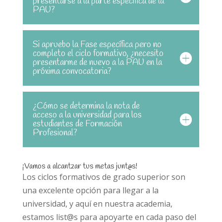
presentarse a la parte específica de la
PAU?
Si apruebo la Fase específica pero no
completo el ciclo formativo, ¿necesito
presentarme de nuevo a la PAU en la
próxima convocatoria?
¿Cómo se determina la nota de
acceso a la universidad para los
estudiantes de Formación
Profesional?
¡Vamos a alcantzar tus metas junt@s!
Los ciclos formativos de grado superior son
una excelente opción para llegar a la
universidad, y aquí en nuestra academia,
estamos list@s para apoyarte en cada paso del