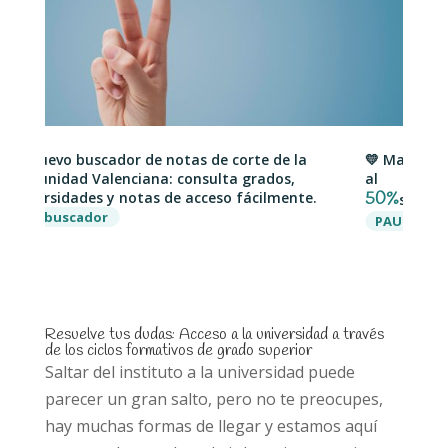
evo buscador de notas de corte de la
💛 Matrícula abier
idad Valenciana: consulta grados,
al
sidades y notas de acceso fácilmente.
50%
si te matricula
buscador
PAU
PAU+25
Resuelve tus dudas: Acceso a la universidad a través
de los ciclos formativos de grado superior
Saltar del instituto a la universidad puede
parecer un gran salto, pero no te preocupes,
hay muchas formas de llegar y estamos aquí