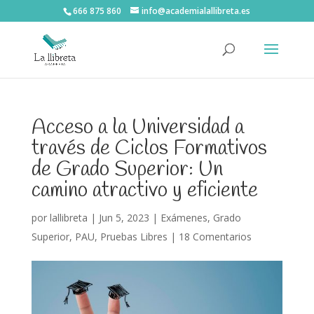
666 875 860
info@academialallibreta.es
Acceso a la Universidad a
través de Ciclos Formativos
de Grado Superior: Un
camino atractivo y eficiente
por
lallibreta
|
Jun 5, 2023
|
Exámenes
,
Grado
Superior
,
PAU
,
Pruebas Libres
|
18 Comentarios