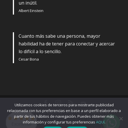
un inútil.
Albert Einstein
Cuanto más sabe una persona, mayor
habilidad ha de tener para conectar y acercar
lo difícil a lo sencillo.
Cesar Bona
Utilizamos cookies de terceros para mostrarte publicidad
relacionada con tus preferencias en base a un perfil elaborado a
Academia La llibreta. Gran Vía Fernando el
partir de tus hábitos de navegación. Puedes obtener más
Católico, 23. 46008. Valencia. 96 006 99 34-
información y configurar tus preferencias
AQUí
.
Excelente