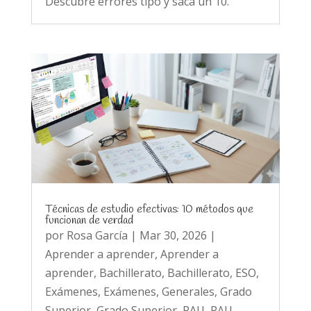
Descubre errores tipo y saca un 10.
Técnicas de estudio efectivas: 10 métodos que
funcionan de verdad
por
Rosa García
|
Mar 30, 2026
|
Aprender a aprender
,
Aprender a
aprender
,
Bachillerato
,
Bachillerato
,
ESO
,
Exámenes
,
Exámenes
,
Generales
,
Grado
Superior
,
Grado Superior
,
PAU
,
PAU
,