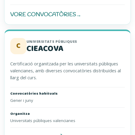
VORE CONVOCATÒRIES
→
EOI (S’OBRI EN UNA PESTANYA NOVA)
UNIVERSITATS PÚBLIQUES
C
CIEACOVA
Certificació organitzada per les universitats públiques
valencianes, amb diverses convocatòries distribuïdes al
llarg del curs.
Convocatòries habituals
Gener i juny
Organitza
Universitats públiques valencianes