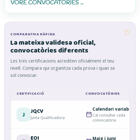
VORE CONVOCATÒRIES
→
CIEACOVA (S’OBRI EN UNA PESTANYA NOVA)
♡
COMPARATIVA RÀPIDA
La mateixa validesa oficial,
convocatòries diferents
Les tres certificacions acrediten oficialment el teu
nivell. Compara qui organitza cada prova i quan se
sol convocar.
CERTIFICACIÓ
CONVOCATÒRIES
Calendari variable
JQCV
J
Cal consultar cada
Junta Qualificadora
convocatòria
EOI
Maig i juny