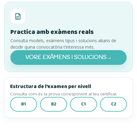
Practica amb exàmens reals
Consulta models, exàmens tipus i solucions abans de
decidir quina convocatòria t’interessa més.
VORE EXÀMENS I SOLUCIONS
→
(S’OBRI EN UNA PESTAN
Estructura de l’examen per nivell
Consulta com és la prova corresponent al teu certificat.
B1
B2
C1
C2
(S’OBRI EN UNA PESTANYA NOVA)
(S’OBRI EN UNA PESTANYA NOVA)
(S’OBRI EN UNA PESTANY
(S’OBRI EN