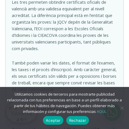
Les tres permeten obtindre certificats oficials de
valencià amb una validesa equivalent per al nivell
acreditat. La diferència principal està en l’entitat que
organitza les proves: la JQCV depén de la Generalitat
Valenciana, l’EOI correspon a les Escoles Oficials
d’Idiomes i la CIEACOVA coordina les proves de les
universitats valencianes participants, tant públiques
com privades.
També poden variar les dates, el format de l’examen,
les taxes i el procés d’inscripció. Amb caràcter general,
els seus certificats són vàlids per a oposicions i borses
de treball, encara que sempre convé revisar les bases
de cada convocatòria.
Utilizamos cookies de terceros para mostrarte publicidad
relacionada con tus preferencias en base a un perfil elaborado a
partir de tus hábitos de navegación. Puedes obtener más
Quin és el nivell C1 de valencià?
información y configurar tus preferencias
AQUí
.
Excelente
4,9
/5
Aceptar
Rechazar