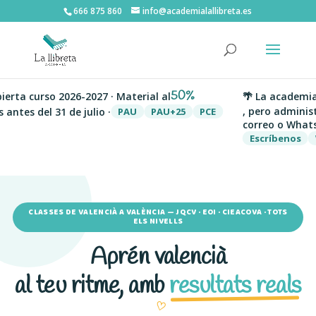
666 875 860
info@academialallibreta.es
50%
erta curso 2026-2027 · Material al
🌴 La academia 
, pero administ
antes del 31 de julio ·
PAU
PAU+25
PCE
correo o WhatsA
Escríbenos
W
CLASSES DE VALENCIÀ A VALÈNCIA — JQCV · EOI · CIEACOVA · TOTS
ELS NIVELLS
Aprén valencià
al teu ritme, amb
resultats reals
♡