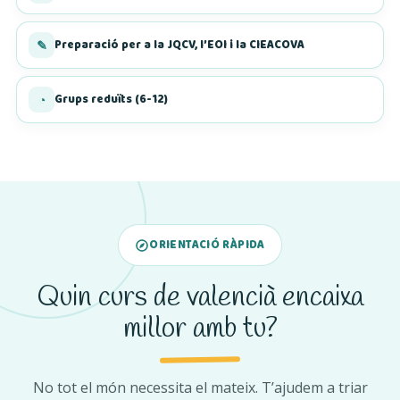
Preparació per a la JQCV, l’EOI i la CIEACOVA
✎
Grups reduïts (6-12)
◔
ORIENTACIÓ RÀPIDA
Quin curs de valencià encaixa
millor amb tu?
No tot el món necessita el mateix. T’ajudem a triar