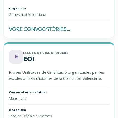
Organitza
Generalitat Valenciana
VORE CONVOCATÒRIES
→
JQCV (S’OBRI EN UNA PESTANYA NOVA)
ESCOLA OFICIAL D'IDIOMES
E
EOI
Proves Unificades de Certificació organitzades per les
escoles oficials d’idiomes de la Comunitat Valenciana.
Convocatòria habitual
Maig i juny
Organitza
Escoles Oficials d'Idiomes