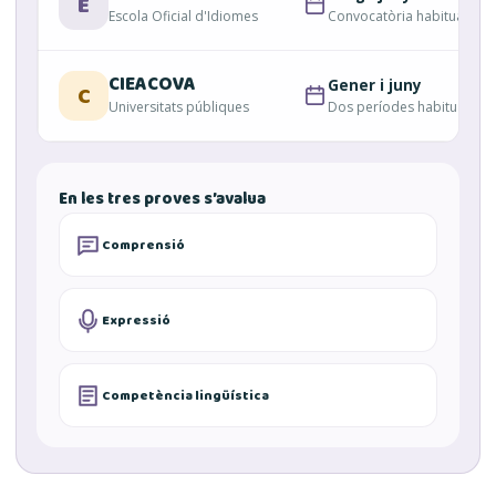
E
Escola Oficial d'Idiomes
Convocatòria habitual
CIEACOVA
Gener i juny
C
Universitats públiques
Dos períodes habituals
En les tres proves s’avalua
Comprensió
Expressió
Competència lingüística