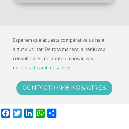
Esperem que aquesta comparativa us haja
sigut d’utilitat. De tota manera, si teniu cap
consulta més, no dubteu a posar-vos
en
contacte amb nosaltres
.
CONTACTA AMB NOSALTRES
F
T
Li
W
S
ac
w
n
h
h