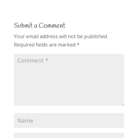
e
itt
k
at
ar
b
er
e
s
e
o
dI
A
Submit a Comment
o
n
p
Your email address will not be published.
k
p
Required fields are marked
*