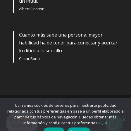
un inútil.
Albert Einstein
Cuanto más sabe una persona, mayor
habilidad ha de tener para conectar y acercar
lo difícil a lo sencillo.
Cesar Bona
Utilizamos cookies de terceros para mostrarte publicidad
relacionada con tus preferencias en base a un perfil elaborado a
Academia La llibreta. Gran Vía Fernando el
partir de tus hábitos de navegación. Puedes obtener más
Católico, 23. 46008. Valencia. 96 006 99 34-
información y configurar tus preferencias
AQUí
.
Excelente
666875860- info@academialallibreta.es
Aviso