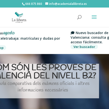
666 875 860
info@academialallibreta.es
sto
🎓 Nuevo buscador de notas
Valenciana: consulta grados,
abaja: matrículas y dudas por
acceso fácilmente.
Ver buscador
M SÓN LES PROVES DE
LENCIÀ DEL NIVELL B2?
ula comparativa dels exàmens oficials i altres
informacions necessàries