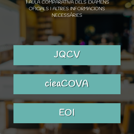
Taula comparativa dels exàmens
oficials i altres informacions
necessàries
JQCV
cieaCOVA
EOI