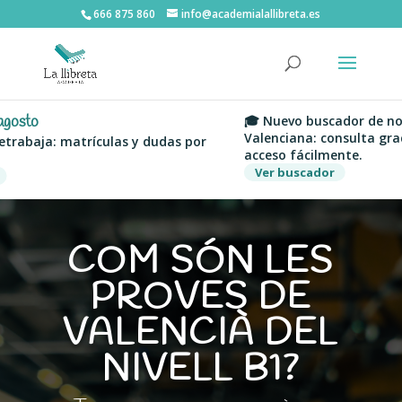
666 875 860
info@academialallibreta.es
o
🎓 Nuevo buscador de notas d
Valenciana: consulta grados, 
aja: matrículas y dudas por
acceso fácilmente.
Ver buscador
COM SÓN LES
PROVES DE
VALENCIÀ DEL
NIVELL B1?