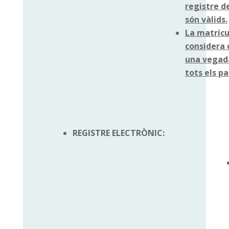
registre de
són vàlids.
La matríc
considera
una vegada
tots els pa
REGISTRE ELECTRÒNIC: