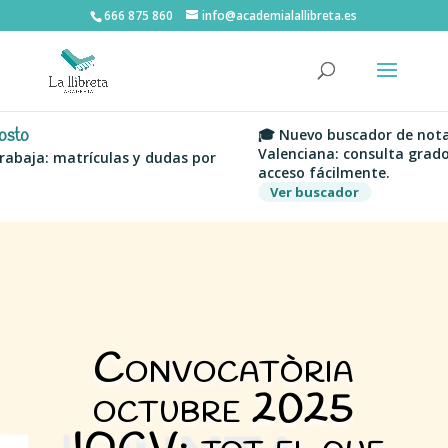
666 875 860
info@academialallibreta.es
o
🎓 Nuevo buscador de notas d
Valenciana: consulta grados, 
aja: matrículas y dudas por
acceso fácilmente.
Ver buscador
Convocatòria
octubre 2025