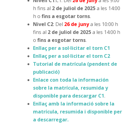
Nivell C1
:
C1: Del
26 de juny
a les 9:00
h fins al
2 de juliol de 2025
a les 14:00
h o
fins a esgotar torns
.
Nivel C2
:
Del
26 de juny
a les 10:00 h
fins al
2 de juliol de 2025
a les 14:00 h
o
fins a esgotar torns
.
Enllaç per a sol·licitar el torn C1
Enllaç per a sol·licitar el torn C2
Tutorial de matrícula (pendent de
publicació)
Enlace con toda la información
sobre la matrícula, resumida y
disponible para descargar C1
.
Enllaç amb la informació sobre la
matrícula, resumida i disponible per
a descarregar.