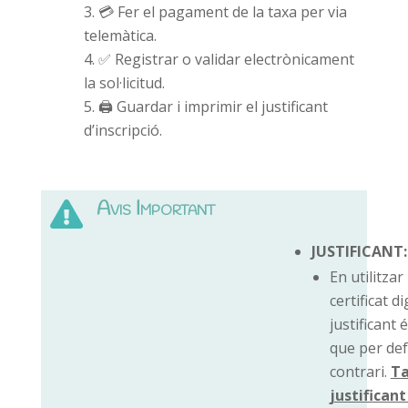
💳
Fer el pagament de la taxa per via
telemàtica.
✅
Registrar o validar electrònicament
la sol·licitud.
🖨️
Guardar i imprimir el justificant
d’inscripció.
Avis Important

JUSTIFICANT:
En utilitzar
certificat dig
justificant 
que per def
contrari.
Ta
justificant