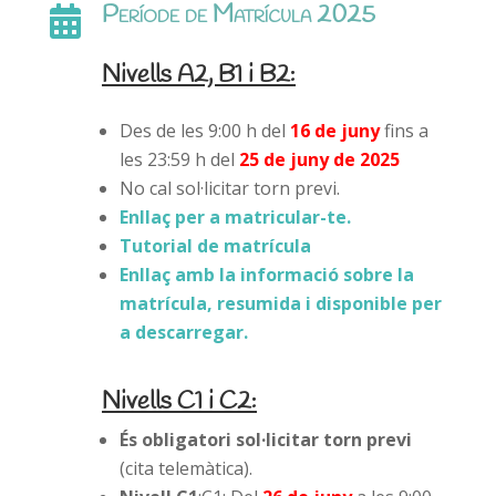
Període de Matrícula 2025

Nivells A2, B1 i B2:
Des de les 9:00 h del
1
6
de juny
fins a
les 23:59 h del
25 de juny de 2025
No cal sol·licitar torn previ.
Enllaç per a matricular-te.
Tutorial de matrícula
Enllaç amb la informació sobre la
matrícula, resumida i disponible per
a descarregar.
Nivells C1 i C2:
És obligatori sol·licitar torn previ
(cita telemàtica).