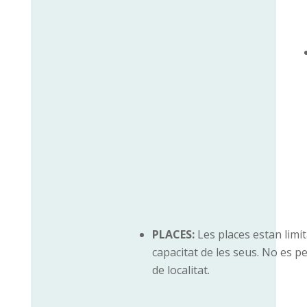
PLACES:
Les places estan limi
capacitat de les seus.
No es pe
de localitat
.