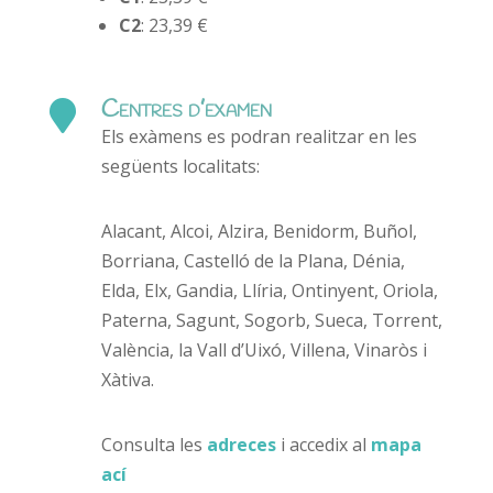
C2
: 23,39 €
Centres d’examen

Els exàmens es podran realitzar en les
següents localitats:
Alacant, Alcoi, Alzira, Benidorm, Buñol,
Borriana, Castelló de la Plana, Dénia,
Elda, Elx, Gandia, Llíria, Ontinyent, Oriola,
Paterna, Sagunt, Sogorb, Sueca, Torrent,
València, la Vall d’Uixó, Villena, Vinaròs i
Xàtiva.
Consulta les
adreces
i accedix al
mapa
ací