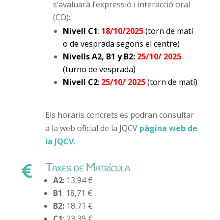
s’avaluarà l’expressió i interacció oral
(CO):
:
Nivell C1
:
18/10/2025
(torn de matí
o de vesprada segons el centre)
Nivells A2, B1 y B2:
25/10/ 2025
(turno de vesprada)
Nivell C2
:
25/10/ 2025
(t
orn de matí)
Els horaris concrets es podran consultar
a la web oficial de la JQCV
pàgina web de
la JQCV
.
Taxes de Matrícula

A2
: 13,94 €
B1
: 18,71 €
B2:
18,71 €
C1
: 23,39 €