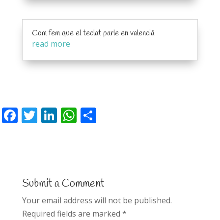
Com fem que el teclat parle en valencià
read more
F
T
Li
W
S
ac
w
n
h
h
e
itt
k
at
ar
b
er
e
s
e
o
dI
A
Submit a Comment
o
n
p
Your email address will not be published.
k
p
Required fields are marked
*