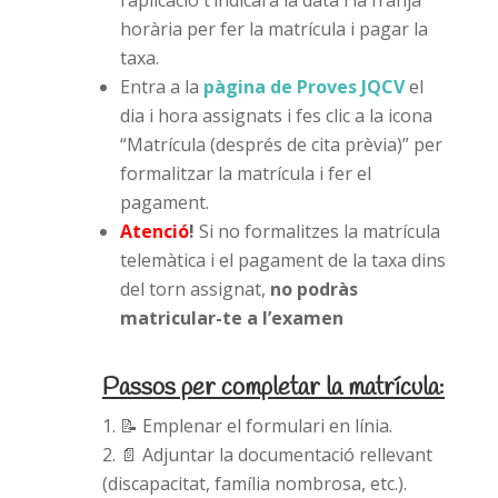
l’aplicació t’indicarà la data i la franja
horària per fer la matrícula i pagar la
taxa.
Entra a la
pàgina de Proves JQCV
el
dia i hora assignats i fes clic a la icona
“Matrícula (després de cita prèvia)” per
formalitzar la matrícula i fer el
pagament.
Atenció
!
Si no formalitzes la matrícula
telemàtica i el pagament de la taxa dins
del torn assignat,
no podràs
matricular-te a l’examen
Passos per completar la matrícula:
📝
Emplenar el formulari en línia.
📄
Adjuntar la documentació rellevant
(discapacitat, família nombrosa, etc.).