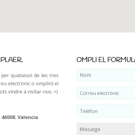
 PLAER.
OMPLI EL FORMULA
N
per qualsevol de les tres
o
reu electrònic o omplint el
m
C
*
ts vindre a visitar-nos. =)
o
r
r
T
e
e
. 46008. Valencia
u
l
e
è
M
l
f
i