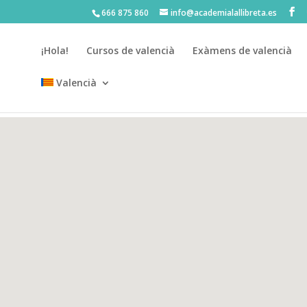
666 875 860
info@academialallibreta.es
¡Hola!
Cursos de valencià
Exàmens de valencià
Valencià
💛 Matrícula abierta curso 2026-2027 ·