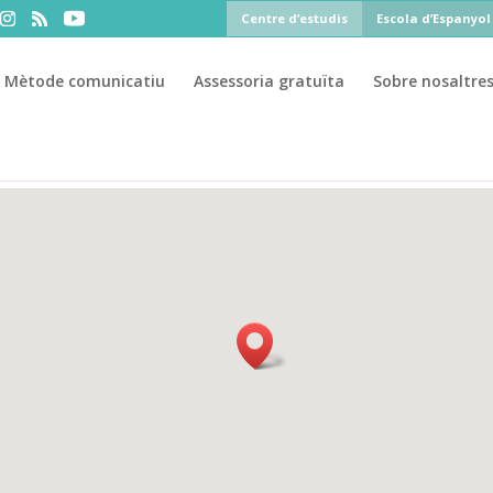
Centre d’estudis
Escola d’Espanyol
Mètode comunicatiu
Assessoria gratuïta
Sobre nosaltre
50%
 Material al
si te matriculas antes del 31 de julio ·
PAU
P