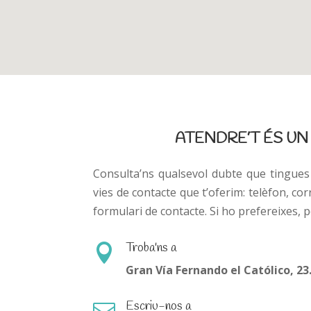
ATENDRE’T ÉS UN
Consulta’ns qualsevol dubte que tingues 
vies de contacte que t’oferim: telèfon, cor
formulari de contacte. Si ho prefereixes, po
Troba'ns a

Gran Vía Fernando el Católico, 23
Escriu-nos a