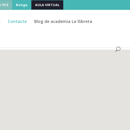
 i PCE
Botiga
AULA VIRTUAL
s
Contacte
Blog de academia La llibreta
agosto
🌴 La academia cierra en
, pero a
AU+25
PCE
PAGS