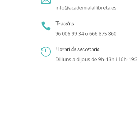

info@academialallibreta.es
Truca'ns

96 006 99 34 o 666 875 860
Horari de secretaria

Dilluns a dijous de 9h-13h i 16h-19: