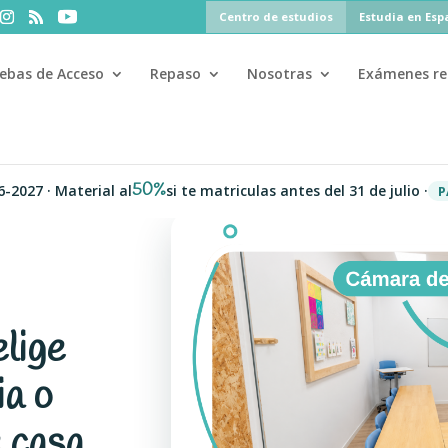
Centro de estudios
Estudia en Es
ebas de Acceso
Repaso
Nosotras
Exámenes re
50%
 Material al
si te matriculas antes del 31 de julio ·
PAU
P
elige
ia o
 casa