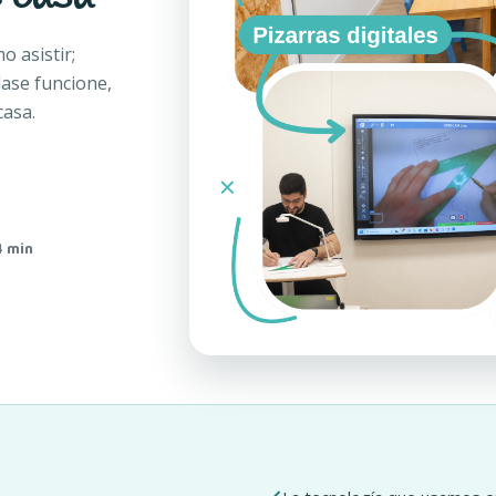
o asistir;
ase funcione,
casa.
4 min