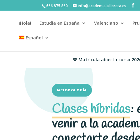
666 875 860
info@academialallibreta.es
¡Hola!
Estudia en España
Valenciano
Pru
Español
💛 Matrícula abierta curso 2026-2027 ·
METODOLOGÍA
Clases híbridas
: 
venir a la academ
conectarte desde