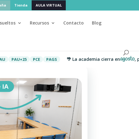
paña
Tienda
AULA VIRTUAL
sueltos
Recursos
Contacto
Blog
agosto
🌴 La academia cierra en
, pero ad
AU+25
PCE
PAGS