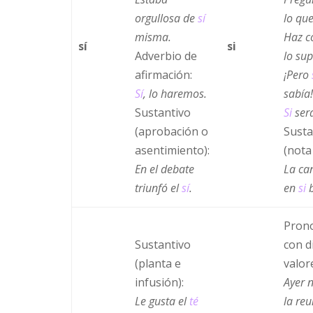
orgullosa de
sí
lo que
misma.
Haz 
sí
si
Adverbio de
lo sup
afirmación:
¡Pero
Sí
, lo haremos.
sabía
Sustantivo
Si
ser
(aprobación o
Susta
asentimiento):
(nota
En el debate
La ca
triunfó el
sí
.
en
si
b
Pron
Sustantivo
con d
(planta e
valor
infusión):
Ayer 
Le gusta el
té
la reu