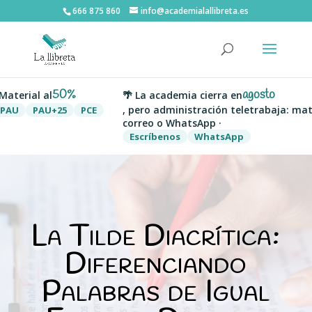
666 875 860
info@academialallibreta.es
50%
agosto
erial al
🌴 La academia cierra en
, pero administración teletrabaja: matríc
U
PAU+25
PCE
correo o WhatsApp ·
Escríbenos
WhatsApp
La Tilde Diacrítica:
Diferenciando
Palabras de Igual