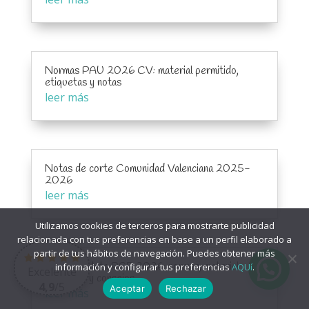
Normas PAU 2026 CV: material permitido,
etiquetas y notas
leer más
Notas de corte Comunidad Valenciana 2025-
2026
leer más
Utilizamos cookies de terceros para mostrarte publicidad
relacionada con tus preferencias en base a un perfil elaborado a
partir de tus hábitos de navegación. Puedes obtener más
Guía completa PCE 2026: normas, material
información y configurar tus preferencias
AQUí
.
Excelente
permitido y consejos
4,9
/5
Aceptar
Rechazar
leer más