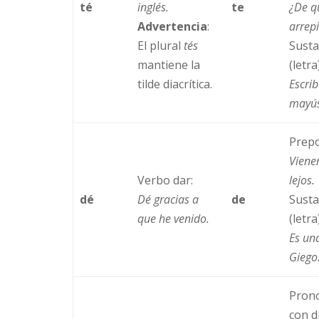
té
inglés
.
te
¿De 
Advertencia
:
arrep
El plural
tés
Susta
mantiene la
(letra
tilde diacrítica.
Escri
mayús
Prepo
Vien
Verbo dar:
lejos.
dé
Dé gracias a
de
Susta
que he venido.
(letra
Es un
Giego
Pron
con d