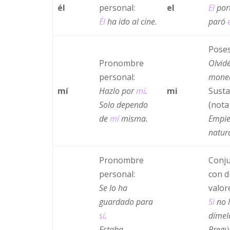
él
personal:
el
El
por
Él
ha ido al cine.
paró
Poses
Pronombre
Olvid
personal:
mone
mí
Hazlo por
mí
.
mi
Susta
Solo dependo
(nota
de
mí
misma.
Empi
natura
Pronombre
Conju
personal:
con d
Se lo ha
valor
guardado para
Si
no l
sí
.
dímel
Estaba
Pregú