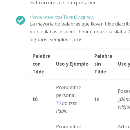
evita errores de interpretación.
Monosílabos con Tilde Diacrítica

La mayoría de palabras que llevan tilde diacrít
monosílabas, es decir, tienen una sola sílaba. 
algunos ejemplos claros:
Palabra
Palabra
con
Uso y Ejemplo
sin
Uso 
Tilde
Tilde
Pronombre
Poses
personal:
tú
tu
¿Dónd
Tú
no eres
teléf
Pablo.
Pronombre
Artícu