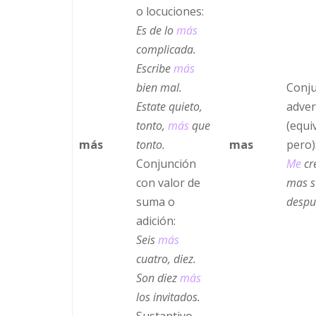
o locuciones:
Es de lo
más
complicada.
Escribe
más
bien mal.
Conj
Estate quieto,
adver
tonto,
más
que
(equi
más
tonto.
mas
pero)
Conjunción
Me
cr
con valor de
mas s
suma o
despu
adición:
Seis
más
cuatro, diez.
Son diez
más
los invitados.