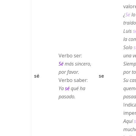
valor
¿
Se
lo
traíd
Luis
s
la co
Solo
s
Verbo ser:
una v
Sé
más sincero,
Siemp
por favor.
por t
sé
se
Verbo saber:
Su ca
Ya
sé
qué ha
quemó
pasado.
pasad
Indic
imper
Aquí
much