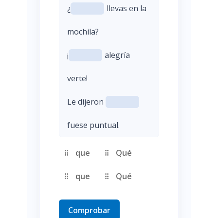
¿
llevas en la
mochila?
¡
alegría
verte!
Le dijeron
fuese puntual.
que
Qué
que
Qué
Comprobar