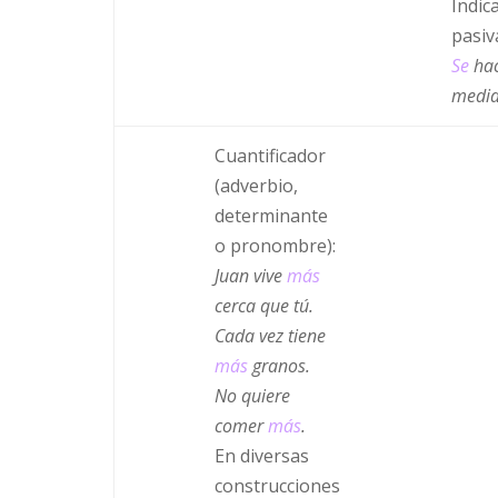
Indic
pasiva
Se
hac
medid
Cuantificador
(adverbio,
determinante
o pronombre):
Juan vive
más
cerca que tú.
Cada vez tiene
más
granos.
No quiere
comer
más
.
En diversas
construcciones