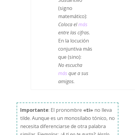
Sustantivo
(signo
matemático):
Coloca el
más
entre las cifras.
En la locución
conjuntiva más
que (sino):
No escucha
más
que a sus
amigos.
Importante
: El pronombre
«ti»
no lleva
tilde. Aunque es un monosílabo tónico, no
necesita diferenciarse de otra palabra
similar. Ejemplos:
¿A ti no te gusta?
;
Hazlo