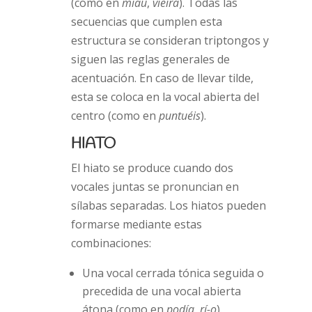
(como en
miau
,
vieira
). Todas las
secuencias que cumplen esta
estructura se consideran triptongos y
siguen las reglas generales de
acentuación. En caso de llevar tilde,
esta se coloca en la vocal abierta del
centro (como en
puntuéis
).
HIATO
El hiato se produce cuando dos
vocales juntas se pronuncian en
sílabas separadas. Los hiatos pueden
formarse mediante estas
combinaciones:
Una vocal cerrada tónica seguida o
precedida de una vocal abierta
átona (como en
podía
,
rí-o
).