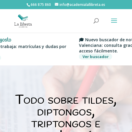
666 875 860
info@academialallibreta.es
sto
🎓 Nuevo buscador de notas
Valenciana: consulta grados,
abaja: matrículas y dudas por
acceso fácilmente.
Ver buscador
Todo sobre tildes,
diptongos,
triptongos e