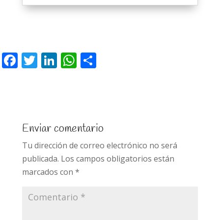
F
T
Li
W
C
ac
w
n
h
o
e
itt
k
at
m
b
er
e
s
p
o
dI
A
ar
Enviar comentario
o
n
p
ti
Tu dirección de correo electrónico no será
k
p
r
publicada.
Los campos obligatorios están
marcados con
*