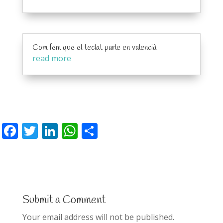
Com fem que el teclat parle en valencià
read more
F
T
Li
W
S
ac
w
n
h
h
e
itt
k
at
ar
b
er
e
s
e
o
dI
A
Submit a Comment
o
n
p
Your email address will not be published.