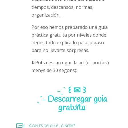
tiempos, descansos, normas,
organización…
Por eso hemos preparado una guía
práctica gratuita por niveles donde
tienes todo explicado paso a paso
para no llevarte sorpresas.
⬇️ Pots descarregar-la ací (et portarà
menys de 30 segons):
˗ˏ
ˋ ꒰ ✉︎ ꒱
ˎˊ˗
Descarregar guia
gratuïta
Com es calcula la nota?