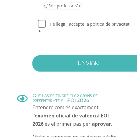
Sóc professor/a.
P
He llegit i accepte la
política de privacitat
.
r
*
i
v
a
c
i
t
a
t
*
Què has de tindre clar abans de

presentar-te a l’EOI 2026
Entendre com és exactament
l
’examen oficial de valencià EOI
2026
és el primer pas per
aprovar
.