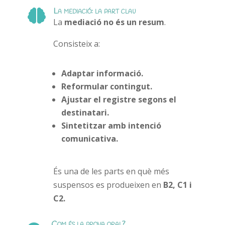
La mediació: la part clau

La
mediació no és un resum
.
Consisteix a:
Adaptar informació.
Reformular contingut.
Ajustar el registre segons el
destinatari.
Sintetitzar amb intenció
comunicativa.
És una de les parts en què més
suspensos es produeixen en
B2, C1 i
C2.
Com és la prova oral?