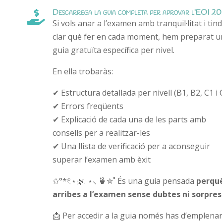
Descarrega la guia completa per aprovar l’EOI 2

Si vols anar a l’examen amb tranquil·litat i tin
clar què fer en cada moment, hem preparat u
guia gratuïta específica per nivel.
En ella trobaràs:
✔ Estructura detallada per nivell (
B1
,
B2
,
C1
i
✔ Errors freqüents
✔ Explicació de cada una de les parts amb
consells per a realitzar-les
✔ Una llista de verificació per a aconseguir
superar l’examen amb èxit
✩°
*
𓏲⋆🌿
.
⋆⸜
🍵✮˚
És una guia pensada
perqu
arribes a l’examen sense dubtes ni sorpres
📩 Per accedir a la guia només has d’emplenar