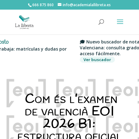
666 875 860
info@academialallibreta.es
🎓 Nuevo buscador de notas de 
Valenciana: consulta grados, uni
a: matrículas y dudas por
acceso fácilmente.
Ver buscador
Com és l’examen
de valencià EOI
2026 B1:
estructura oficial