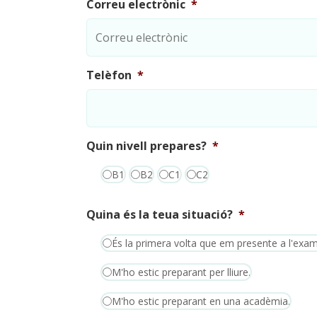
Correu electrònic
*
Telèfon
*
Quin nivell prepares?
*
B1
B2
C1
C2
Quina és la teua situació?
*
És la primera volta que em presente a l'exa
M'ho estic preparant per lliure.
M'ho estic preparant en una acadèmia.