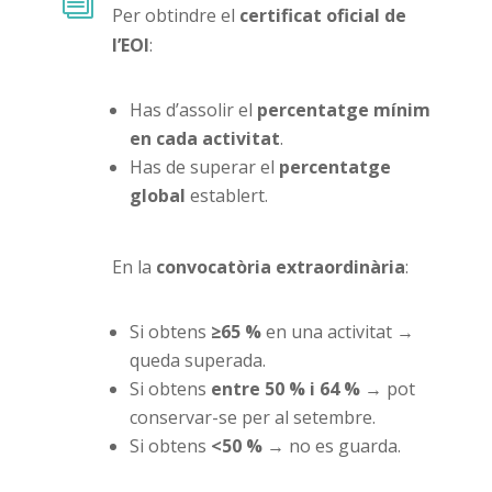
i
Per obtindre el
certificat oficial de
l’EOI
:
Has d’assolir el
percentatge mínim
en cada activitat
.
Has de superar el
percentatge
global
establert.
En la
convocatòria extraordinària
:
Si obtens
≥65 %
en una activitat →
queda superada.
Si obtens
entre 50 % i 64 %
→ pot
conservar-se per al setembre.
Si obtens
<50 %
→ no es guarda.