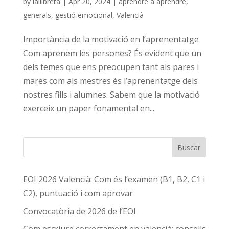
by
lallibreta
|
Apr 20, 2024
|
aprendre a aprendre
,
generals
,
gestió emocional
,
Valencià
Importància de la motivació en l’aprenentatge
Com aprenem les persones? És evident que un
dels temes que ens preocupen tant als pares i
mares com als mestres és l’aprenentatge dels
nostres fills i alumnes. Sabem que la motivació
exerceix un paper fonamental en...
Buscar
EOI 2026 Valencià: Com és l’examen (B1, B2, C1 i
C2), puntuació i com aprovar
Convocatòria de 2026 de l’EOI