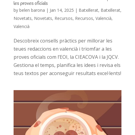
les proves oficials
by
belen barona
|
Jan 14, 2025
|
Batxillerat
,
Batxillerat
,
Novetats
,
Novetats
,
Recursos
,
Recursos
,
Valencià
,
Valencià
Descobreix consells pràctics per millorar les
teues redaccions en valencià i triomfar a les
proves oficials com l’EOI, la CIEACOVA i la JQCV.
Gestiona el temps, planifica les idees i revisa els
teus textos per aconseguir resultats excel·lents!