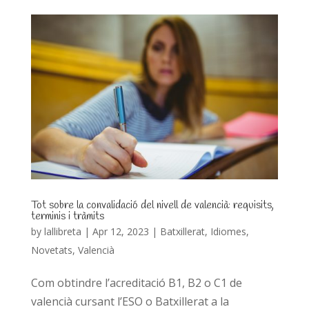
Tot sobre la convalidació del nivell de valencià: requisits,
terminis i tràmits
by
lallibreta
|
Apr 12, 2023
|
Batxillerat
,
Idiomes
,
Novetats
,
Valencià
Com obtindre l’acreditació B1, B2 o C1 de
valencià cursant l’ESO o Batxillerat a la