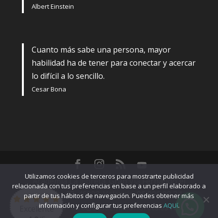
Albert Einstein
Cuanto más sabe una persona, mayor
habilidad ha de tener para conectar y acercar
lo difícil a lo sencillo.
Cesar Bona
Utilizamos cookies de terceros para mostrarte publicidad
Academia La llibreta. Gran Vía Fernando el
relacionada con tus preferencias en base a un perfil elaborado a
Católico, 23. 46008. Valencia. 96 006 99 34-
partir de tus hábitos de navegación. Puedes obtener más
información y configurar tus preferencias
AQUí
.
666875860- info@academialallibreta.es
Aviso
Excelente