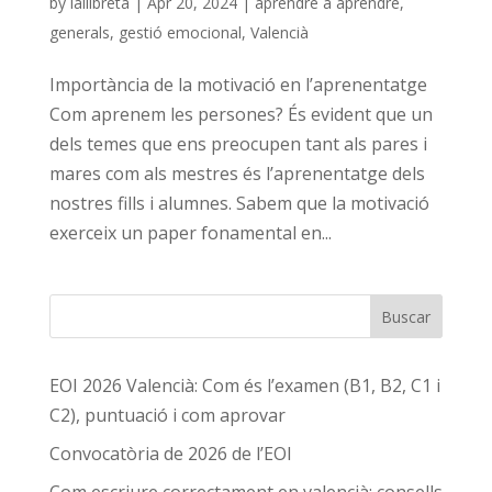
by
lallibreta
|
Apr 20, 2024
|
aprendre a aprendre
,
generals
,
gestió emocional
,
Valencià
Importància de la motivació en l’aprenentatge
Com aprenem les persones? És evident que un
dels temes que ens preocupen tant als pares i
mares com als mestres és l’aprenentatge dels
nostres fills i alumnes. Sabem que la motivació
exerceix un paper fonamental en...
Buscar
EOI 2026 Valencià: Com és l’examen (B1, B2, C1 i
C2), puntuació i com aprovar
Convocatòria de 2026 de l’EOI