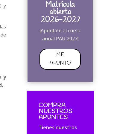
Matrícula
) y
abierta
2026-2027
las
¡Apúntate al curso
 de
anual PAU 2027!
ME
APUNTO
s y
d.
COMPRA
NUESTROS
APUNTES
Tienes nuestros