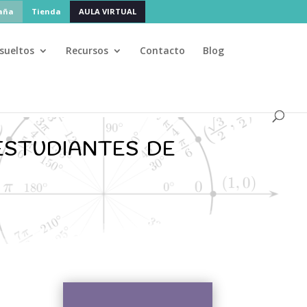
paña
Tienda
AULA VIRTUAL
sueltos
Recursos
Contacto
Blog
agosto
🌴 La academia cierra en
, pero adm
+25
PCE
PAGS
studiantes de