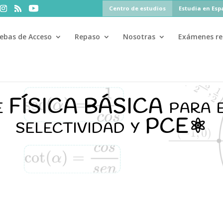
Centro de estudios
Estudia en Es
ebas de Acceso
Repaso
Nosotras
Exámenes re
50%
aterial al
si te matriculas antes del 31 de julio ·
PAU
PAU
e FÍSICA BÁSICA para e
selectividad y PCE
⚛️