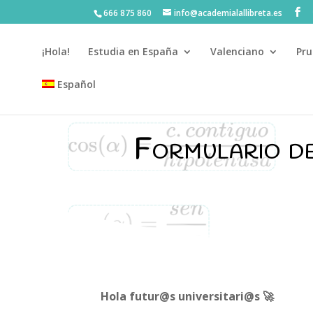
666 875 860
info@academialallibreta.es
¡Hola!
Estudia en España
Valenciano
Pru
Español
💛 Matrícula abierta curso 2026-2027 · M
Formulario d
Hola futur@s universitari@s 🚀