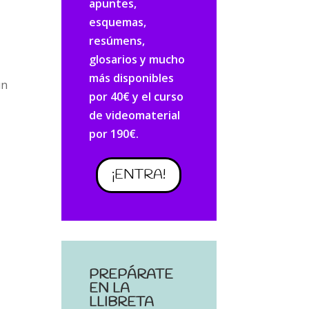
apuntes,
esquemas,
resúmens,
glosarios y mucho
más disponibles
un
por 40€ y el curso
de videomaterial
por 190€.
¡ENTRA!
PREPÁRATE
EN LA
LLIBRETA