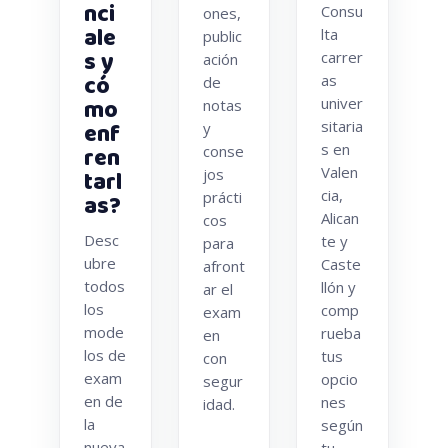
nci
Consu
ones,
ale
lta
public
s y
carrer
ación
có
as
de
mo
univer
notas
enf
sitaria
y
s en
ren
conse
Valen
tarl
jos
cia,
prácti
as?
Alican
cos
Desc
te y
para
ubre
Caste
afront
todos
llón y
ar el
los
comp
exam
mode
rueba
en
los de
tus
con
exam
opcio
segur
en de
nes
idad.
la
según
nueva