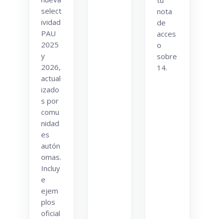
tu
select
nota
ividad
de
PAU
acces
2025
o
y
sobre
2026,
14.
actual
izado
s por
comu
nidad
es
autón
omas.
Incluy
e
ejem
plos
oficial