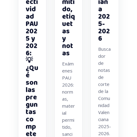
ecti
miti
ian
vid
do,
a
ad
etiq
202
PAU
uet
5-
202
as
202
5 y
y
6
202
not
Busca
6:
as
dor
💡
de
Exám
¿Qu
notas
enes
é
de
PAU
son
corte
2026:
las
de la
norm
pre
Comu
as,
gun
nidad
mater
tas
Valen
ial
co
ciana
permi
mp
2025-
tido,
ete
2026.
sanci