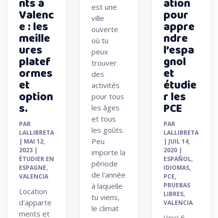
nts à
ation
est une
Valenc
pour
ville
e : les
appre
ouverte
meille
ndre
où tu
ures
l’espa
peux
platef
gnol
trouver
ormes
et
des
et
étudie
activités
option
r les
pour tous
s.
PCE
les âges
et tous
PAR
PAR
les goûts.
LALLIBRETA
LALLIBRETA
Peu
|
MAI 12,
|
JUIL 14,
2023
|
2020
|
importe la
ÉTUDIER EN
ESPAÑOL
,
période
ESPAGNE
,
IDIOMAS
,
de l'année
VALENCIA
PCE
,
à laquelle
PRUEBAS
Location
LIBRES
,
tu viens,
d'apparte
VALENCIA
le climat
ments et
Voici 6