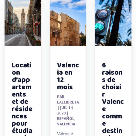
Locati
Valenc
6
on
ia en
raison
d’app
12
s de
artem
mois
choisi
ents
r
PAR
et de
Valenc
LALLIBRETA
réside
e
|
JUIL 14,
2020
|
nces
comm
ESPAÑOL
,
pour
e
VALENCIA
étudia
destin
Valence