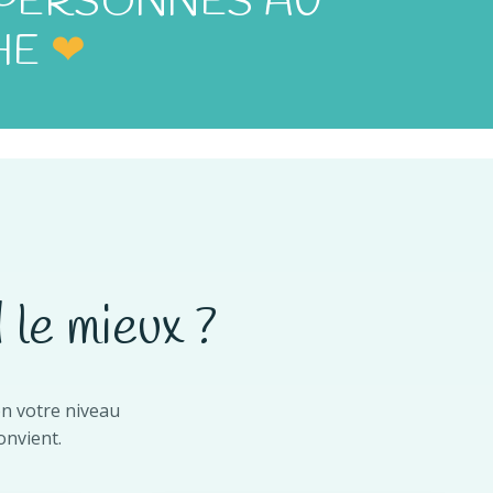
 PERSONNES AU
HE
❤
le mieux ?
on votre niveau
onvient.