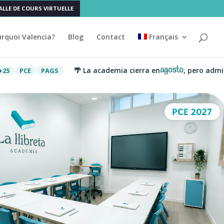
ALLE DE COURS VIRTUELLE
rquoi Valencia?
Blog
Contact
Français
agosto
🌴 La academia cierra en
, pero administrac
E
PAGS