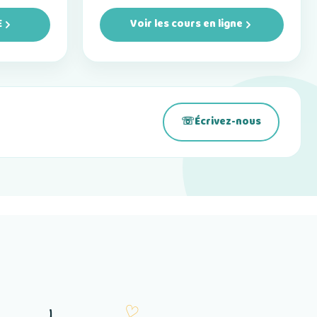
E
Voir les cours en ligne
☏
Écrivez-nous
(s’ouvre dans un nouvel on