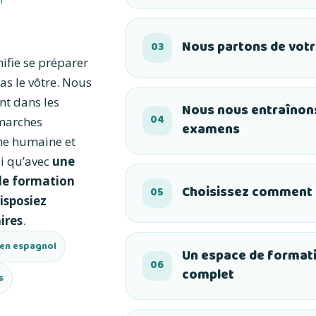
Nous partons de votr
03
ifie se préparer
as le vôtre. Nous
t dans les
Nous nous entraînons
04
émarches
examens
he humaine et
si qu’avec
une
de formation
Choisissez comment a
05
isposiez
ires
.
 en espagnol
Un espace de formati
06
complet
s