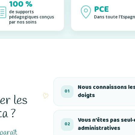
100 %
PCE
de supports
pédagogiques conçus
Dans toute l’Espag
par nos soins
Nous connaissons les
01
doigts
er les
ta ?
Vous n’êtes pas seul
02
administratives
paraît