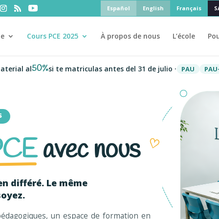
Español
English
Français
S
ne
Cours PCE 2025
À propos de nous
L’école
Pou
50%
al
si te matriculas antes del 31 de julio ·
PAU
PAU+25
PC
S
PCE
avec nous
♡
en différé.
Le même
soyez
.
pédagogiques, un espace de formation en