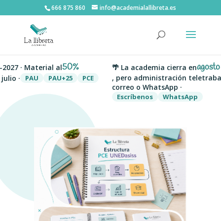
666 875 860
info@academialallibreta.es
50%
agosto
27 · Material al
🌴 La academia cierra en
, pero administración teletrabaja
io ·
PAU
PAU+25
PCE
correo o WhatsApp ·
Escríbenos
WhatsApp