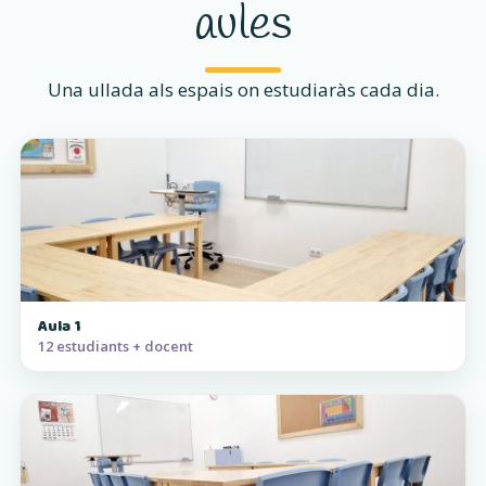
aules
Una ullada als espais on estudiaràs cada dia.
Aula 1
12 estudiants + docent