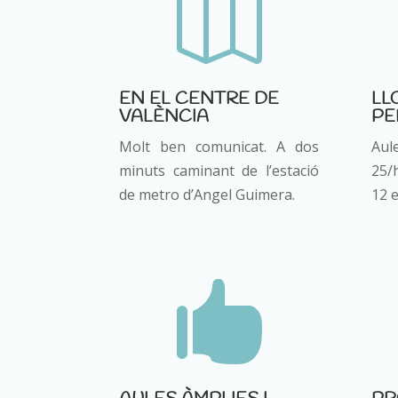

EN EL CENTRE DE
LL
VALÈNCIA
PE
Molt ben comunicat. A dos
Aul
minuts caminant de l’estació
25/
de metro d’Angel Guimera.
12 e
