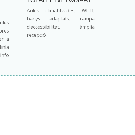
TOTALMENT EQUIPAT
Aules climatitzades, WI-FI,
banys adaptats, rampa
les
d’accessibilitat, àmplia
res
recepció.
per a
línia
 info