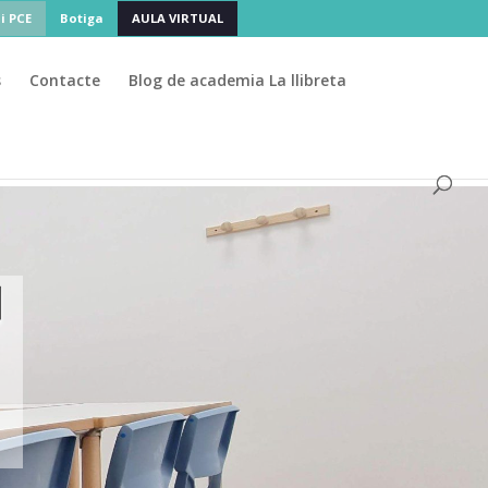
 i PCE
Botiga
AULA VIRTUAL
s
Contacte
Blog de academia La llibreta
agosto
🌴 La academia cierra en
, pero adminis
PCE
PAGS
N