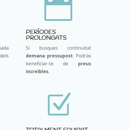

PERÍODES
PROLONGATS
nada
Si busques continuïtat
dels
demana pressupost
. Podràs
beneficiar-te de
preus
increïbles
.
Z