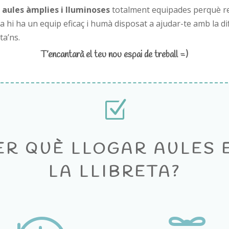
 aules àmplies i lluminoses
totalment equipades perquè real
a hi ha un equip eficaç i humà disposat a ajudar-te amb la d
ta’ns.
T’encantarà el teu nou espai de treball =)
Z
ER QUÈ LLOGAR AULES 
LA LLIBRETA?