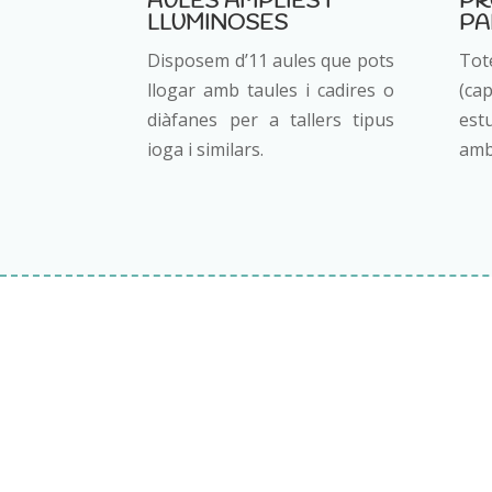
AULES ÀMPLIES I
PR
LLUMINOSES
PA
Disposem d’11 aules que pots
Tot
llogar amb taules i cadires o
(c
diàfanes per a tallers tipus
est
ioga i similars.
amb 