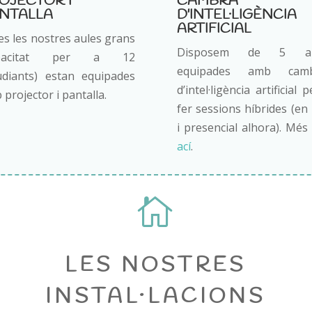
OJECTOR I
CAMBRA
NTALLA
D'INTEL·LIGÈNCIA
ARTIFICIAL
es les nostres aules grans
Disposem de 5 au
apacitat per a 12
equipades amb camb
udiants) estan equipades
d’intel·ligència artificial 
projector i pantalla.
fer sessions híbrides (en 
i presencial alhora). Més
ací
.

LES NOSTRES
INSTAL·LACIONS