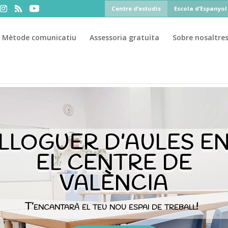
Centre d’estudis
Escola d’Espanyol
Mètode comunicatiu
Assessoria gratuïta
Sobre nosaltre
50%
ial al
si te matriculas antes del 31 de julio ·
PAU
PAU+25
LLOGUER D’AULES E
EL CENTRE DE
VALÈNCIA
T’encantarà el teu nou espai de treball!