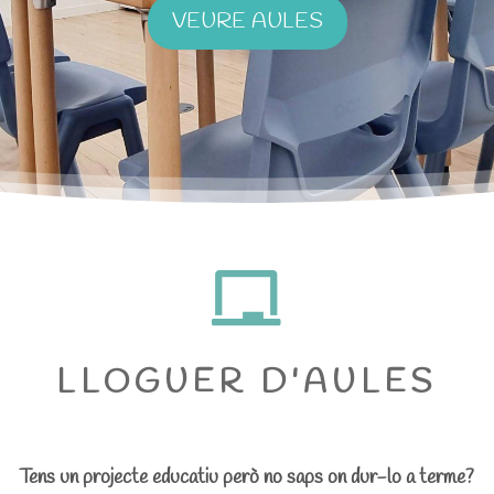
VEURE AULES

LLOGUER D'AULES
Tens un projecte educatiu però no saps on dur-lo a terme?