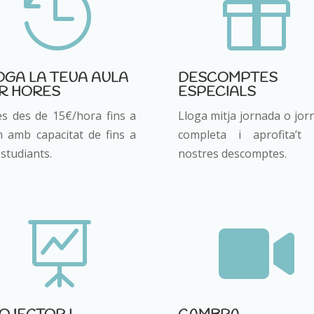


OGA LA TEUA AULA
DESCOMPTES
R HORES
ESPECIALS
es des de 15€/hora fins a
Lloga mitja jornada o jor
h amb capacitat de fins a
completa i aprofita’t 
studiants.
nostres descomptes.

