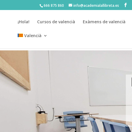
666 875 860
info@academialallibreta.es
¡Hola!
Cursos de valencià
Exàmens de valencià
Valencià
💛 Matrícula abierta curso 2026-2027 · Mater